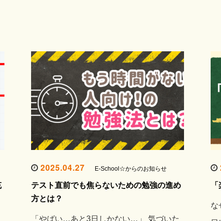
2025.04.27
E-School☆からのお知らせ
充
テスト直前でも焦らないための勉強の進め
「
方とは？
な
「やばい…あと3日しかない…」 気づいた