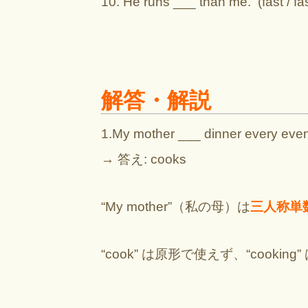
10. He runs ___ than me. (fast / fast
解答・解説
1.My mother ___ dinner every eveni
→ 答え: cooks
“My mother”（私の母）は
三人称単
“cook” は原形で使えず、“cooki