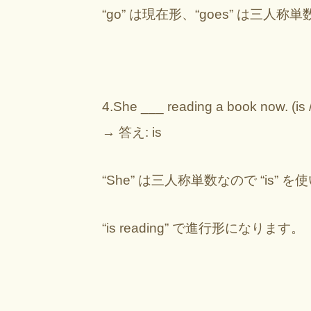
“go” は現在形、“goes” は三
4.She ___ reading a book now. (is /
→ 答え: is
“She” は三人称単数なので “is” を
“is reading” で進行形になります。