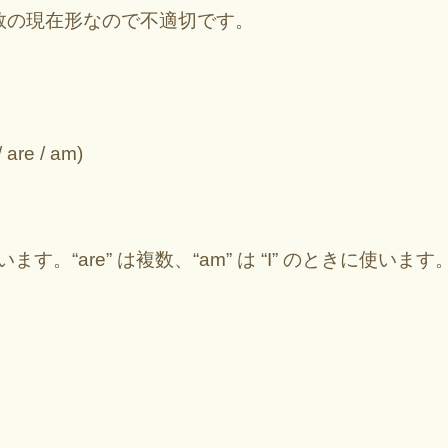
人称単数の現在形なので不適切です。
 are / am)
使います。“are” は複数、“am” は “I” のときに使います