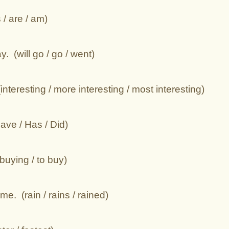
/ are / am)
 (will go / go / went)
interesting / more interesting / most interesting)
ave / Has / Did)
buying / to buy)
me. (rain / rains / rained)