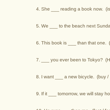
4. She ___ reading a book now. (is 
5. We ___ to the beach next Sunday.
6. This book is ___ than that one. (
7. ___ you ever been to Tokyo? (H
8. I want ___ a new bicycle. (buy / 
9. If it ___ tomorrow, we will stay ho