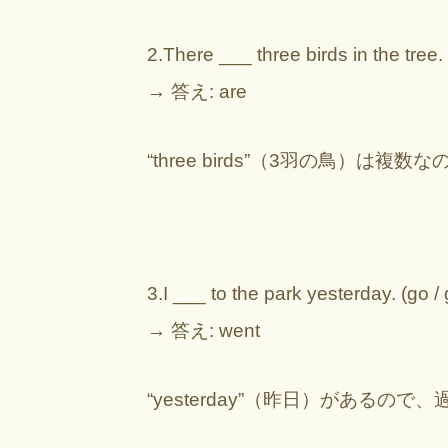
2.There ___ three birds in the tree. 
→ 答え: are
“three birds”（3羽の鳥）は複
3.I ___ to the park yesterday. (go /
→ 答え: went
“yesterday”（昨日）があるので、