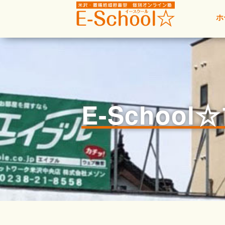
ホ
E-Schoo