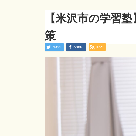
【米沢市の学習塾
策
Tweet
Share
RSS