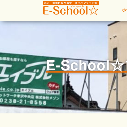
ホ
E-Schoo