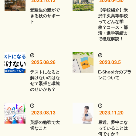
2025.10.13
2026.04.30
受験生の親がで
【学校紹介】米
きる秋のサポー
沢中央高等学校
ト
ってどんな学
校？コース・部
活・進学実績ま
で徹底解説！
2025.08.26
2023.03.5
テストになると
E-Shool☆のプラ
解けないのはな
ンについて
ぜ？緊張と環境
のせいかも？
2023.08.13
2023.11.20
英語の勉強で大
最近、夢中にな
切なこと
っていることは
何ですか？