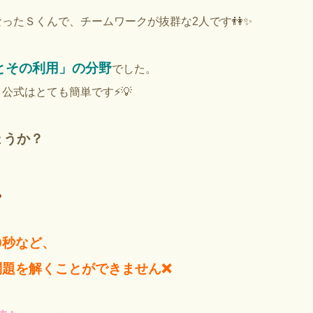
ったＳくんで、チームワークが抜群な2人です👫✨
とその利用」の分野
でした。
式はとても簡単です⚡️💡
ょうか？
。
0秒など、
問題を解くことができません❌