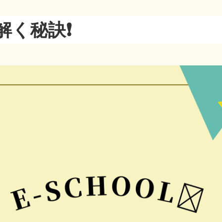
く秘訣❗️