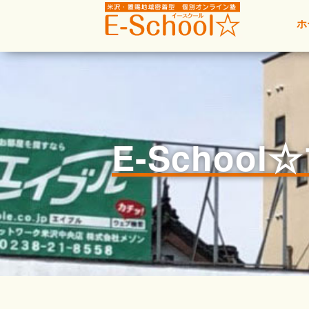
ホ
E-Schoo