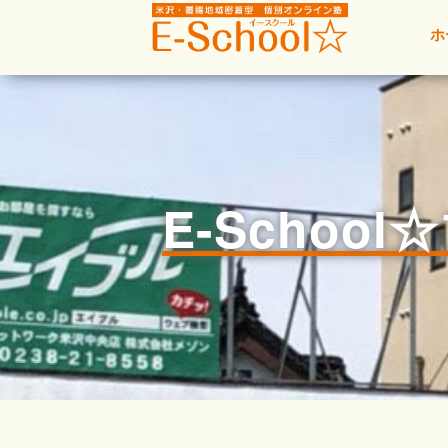
ホ
E-Schoo