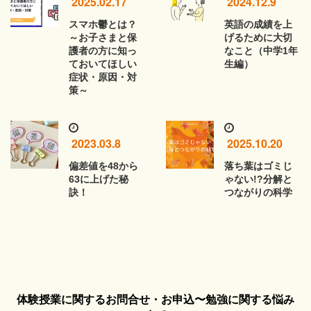
2025.02.17
2024.12.9
スマホ鬱とは？
英語の成績を上
～お子さまと保
げるために大切
護者の方に知っ
なこと（中学1年
ておいてほしい
生編）
症状・原因・対
策～
2023.03.8
2025.10.20
偏差値を48から
落ち葉はゴミじ
63に上げた秘
ゃない!?分解と
訣！
つながりの科学
体験授業に関するお問合せ・お申込〜勉強に関する悩み